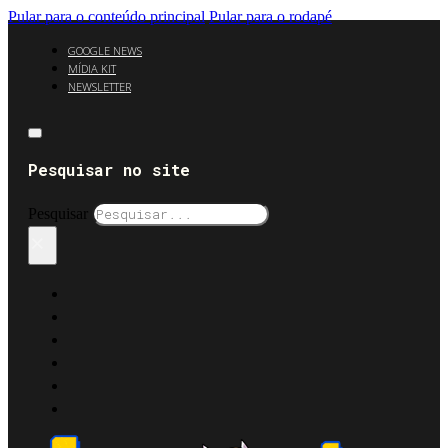
Pular para o conteúdo principal
Pular para o rodapé
GOOGLE NEWS
MÍDIA KIT
NEWSLETTER
Pesquisar no site
Pesquisar
×