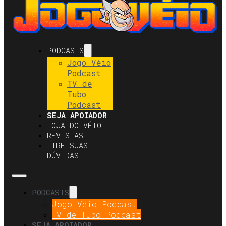
PODCASTS
Jogo Véio
Podcast
TV de
Tubo
Podcast
SEJA APOIADOR
LOJA DO VÉIO
REVISTAS
TIRE SUAS
DÚVIDAS
PODCASTS
Jogo Véio Podcast
TV de Tubo Podcast
SEJA APOIADOR