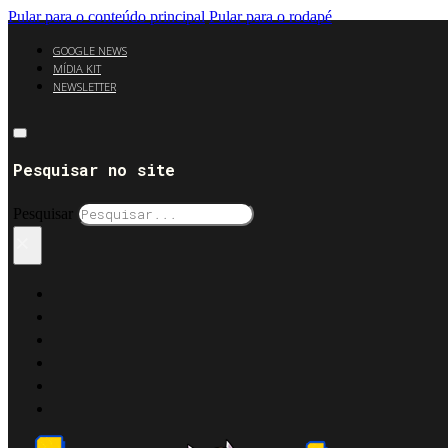
Pular para o conteúdo principal
Pular para o rodapé
GOOGLE NEWS
MÍDIA KIT
NEWSLETTER
Pesquisar no site
Pesquisar
×