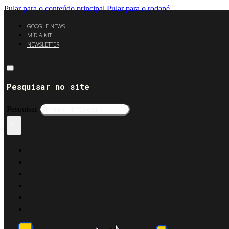
Pular para o conteúdo principal
Pular para o rodapé
GOOGLE NEWS
MÍDIA KIT
NEWSLETTER
Pesquisar no site
Pesquisar
×