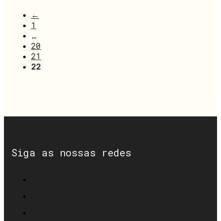
←
1
…
20
21
22
Siga as nossas redes