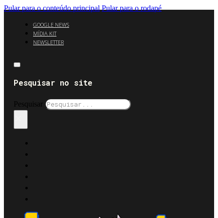
Pular para o conteúdo principal
Pular para o rodapé
GOOGLE NEWS
MÍDIA KIT
NEWSLETTER
Pesquisar no site
Pesquisar
×