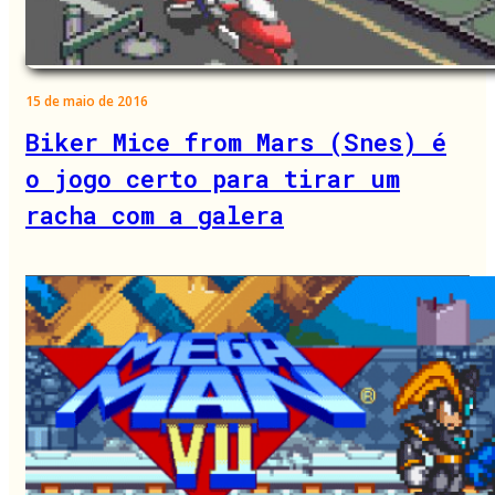
15 de maio de 2016
Biker Mice from Mars (Snes) é
o jogo certo para tirar um
racha com a galera