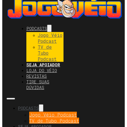
PODCASTS
Jogo Véio
Podcast
TV de
Tubo
Podcast
SEJA APOIADOR
LOJA DO VÉIO
REVISTAS
TIRE SUAS
DÚVIDAS
PODCASTS
Jogo Véio Podcast
TV de Tubo Podcast
SEJA APOIADOR