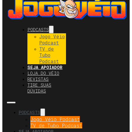
PODCASTS
Jogo Véio
Podcast
TV de
Tubo
Podcast
SEJA APOIADOR
LOJA DO VÉIO
REVISTAS
TIRE SUAS
DÚVIDAS
PODCASTS
Jogo Véio Podcast
TV de Tubo Podcast
SEJA APOIADOR