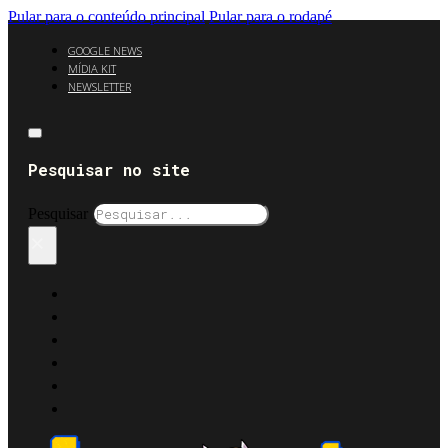
Pular para o conteúdo principal
Pular para o rodapé
GOOGLE NEWS
MÍDIA KIT
NEWSLETTER
Pesquisar no site
Pesquisar
×