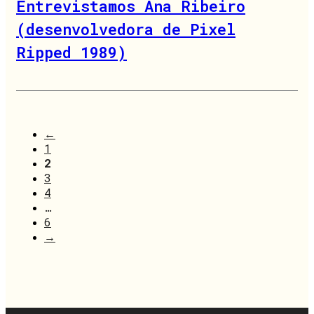
Entrevistamos Ana Ribeiro
(desenvolvedora de Pixel
Ripped 1989)
←
1
2
3
4
…
6
→