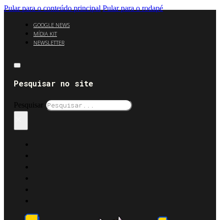
Pular para o conteúdo principal
Pular para o rodapé
GOOGLE NEWS
MÍDIA KIT
NEWSLETTER
Pesquisar no site
Pesquisar
×