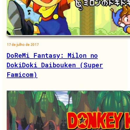
17 de julho de 2017
DoReMi Fantasy: Milon no
DokiDoki Daibouken (Super
Famicom)