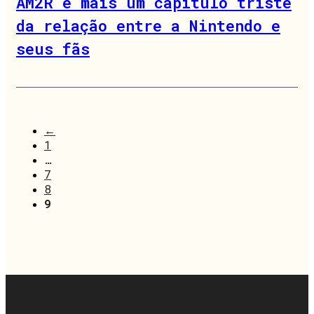
AM2R é mais um capítulo triste
da relação entre a Nintendo e
seus fãs
←
1
…
7
8
9