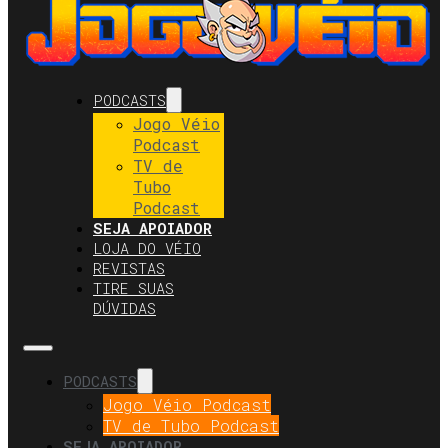
PODCASTS
Jogo Véio
Podcast
TV de
Tubo
Podcast
SEJA APOIADOR
LOJA DO VÉIO
REVISTAS
TIRE SUAS
DÚVIDAS
PODCASTS
Jogo Véio Podcast
TV de Tubo Podcast
SEJA APOIADOR