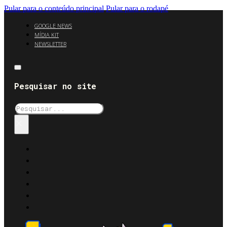
Pular para o conteúdo principal
Pular para o rodapé
GOOGLE NEWS
MÍDIA KIT
NEWSLETTER
Pesquisar no site
Pesquisar
×