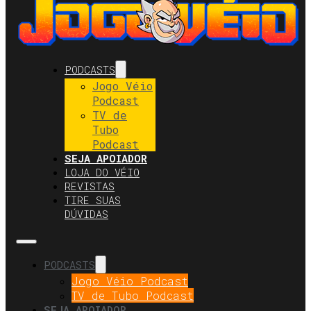
PODCASTS
Jogo Véio
Podcast
TV de
Tubo
Podcast
SEJA APOIADOR
LOJA DO VÉIO
REVISTAS
TIRE SUAS
DÚVIDAS
PODCASTS
Jogo Véio Podcast
TV de Tubo Podcast
SEJA APOIADOR