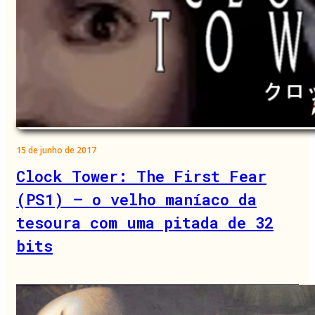
15 de junho de 2017
Clock Tower: The First Fear
(PS1) – o velho maníaco da
tesoura com uma pitada de 32
bits