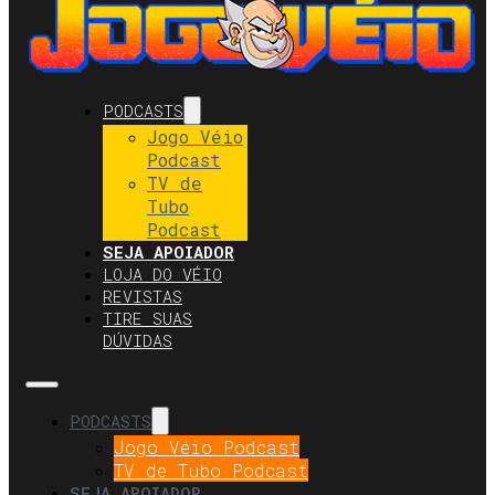
PODCASTS
Jogo Véio
Podcast
TV de
Tubo
Podcast
SEJA APOIADOR
LOJA DO VÉIO
REVISTAS
TIRE SUAS
DÚVIDAS
PODCASTS
Jogo Véio Podcast
TV de Tubo Podcast
SEJA APOIADOR