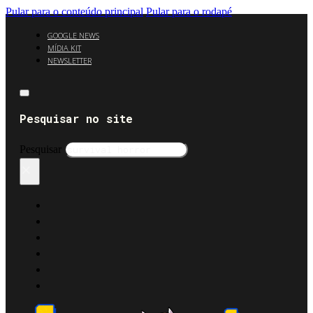
Pular para o conteúdo principal
Pular para o rodapé
GOOGLE NEWS
MÍDIA KIT
NEWSLETTER
Pesquisar no site
Pesquisar
×